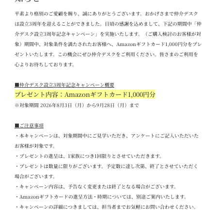
平素より格別のご愛顧を賜り、誠にありがとうございます。おかげさまで仲介デスク
は設立
3
周年を迎えることができました。日頃の感謝を込めまして、下記の期間中「仲
介デスク設立
3
周年記念キャンペーン」を実施いたします。（ご購入検討のお客様が対
象）期間中、対象条件を満たされたお客様へ、
Amazon
ギフトカード
1,000
円分をプレ
ゼントいたします。この機会にぜひ仲介デスクをご利用ください。
皆さまのご利用を
心よりお待ちしております。
■
仲介デスク設立
3
周年記念キャンペーン概要
プレゼント内容：Amazon
ギフトカード
1,000
円分
※対象期間 2026
年
8
月
3
日（月）から
9
月
28
日（月）まで
■
ご注意事項
・本キャンペーンは、対象期間中にご見学いただき、アンケートにご記入いただいた
お客様が対象です。
・プレゼントの進呈は、
1
家族につき
1
回限りとさせていただきます。
・プレゼントは数量に限りがございます。予定数に達し次第、終了とさせていただく
場合がございます。
・キャンペーン内容は、予告なく変更または終了となる場合がございます。
・
Amazon
ギフトカードの進呈方法・時期については、別途ご案内いたします。
・キャンペーンの詳細につきましては、担当者までお気軽にお問い合わせください。