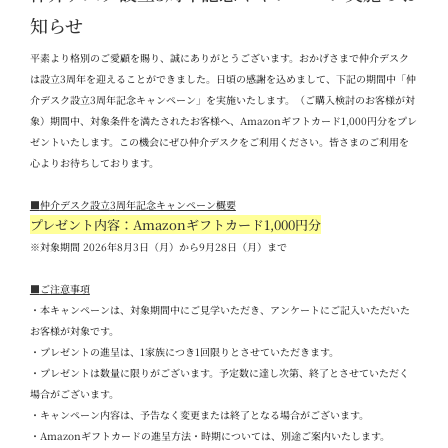
知らせ
平素より格別のご愛顧を賜り、誠にありがとうございます。おかげさまで仲介デスク
は設立
3
周年を迎えることができました。日頃の感謝を込めまして、下記の期間中「仲
介デスク設立
3
周年記念キャンペーン」を実施いたします。（ご購入検討のお客様が対
象）期間中、対象条件を満たされたお客様へ、
Amazon
ギフトカード
1,000
円分をプレ
ゼントいたします。この機会にぜひ仲介デスクをご利用ください。
皆さまのご利用を
心よりお待ちしております。
■
仲介デスク設立
3
周年記念キャンペーン概要
プレゼント内容：Amazon
ギフトカード
1,000
円分
※対象期間 2026
年
8
月
3
日（月）から
9
月
28
日（月）まで
■
ご注意事項
・本キャンペーンは、対象期間中にご見学いただき、アンケートにご記入いただいた
お客様が対象です。
・プレゼントの進呈は、
1
家族につき
1
回限りとさせていただきます。
・プレゼントは数量に限りがございます。予定数に達し次第、終了とさせていただく
場合がございます。
・キャンペーン内容は、予告なく変更または終了となる場合がございます。
・
Amazon
ギフトカードの進呈方法・時期については、別途ご案内いたします。