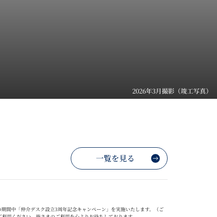
2026年3月撮影（竣工写真）
一覧を見る
の期間中「仲介デスク設立
3
周年記念キャンペーン」を実施いたします。（ご
ご利用ください。
皆さまのご利用を心よりお待ちしております。