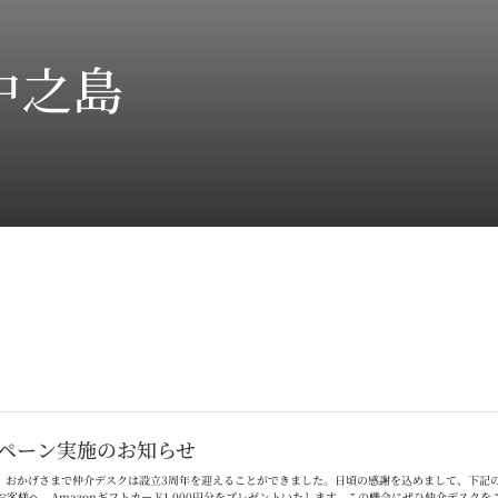
中之島
ペーン実施のお知らせ
。おかげさまで仲介デスクは設立
3
周年を迎えることができました。日頃の感謝を込めまして、下記
お客様へ、
Amazon
ギフトカード
1,000
円分をプレゼントいたします。この機会にぜひ仲介デスクを