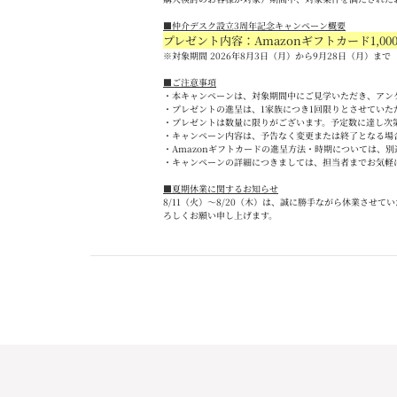
■
仲介デスク設立
3
周年記念キャンペーン概要
プレゼント内容：Amazon
ギフトカード
1,00
※対象期間 2026
年
8
月
3
日（月）から
9
月
28
日（月）まで
■
ご注意事項
・本キャンペーンは、対象期間中にご見学いただき、アン
・プレゼントの進呈は、
1
家族につき
1
回限りとさせていた
・プレゼントは数量に限りがございます。予定数に達し次
・キャンペーン内容は、予告なく変更または終了となる場
・
Amazon
ギフトカードの進呈方法・時期については、別
・キャンペーンの詳細につきましては、担当者までお気軽
■夏期休業に関するお知らせ
8/11
（火）～
8/20
（木）は、誠に勝手ながら休業させてい
ろしくお願い申し上げます。