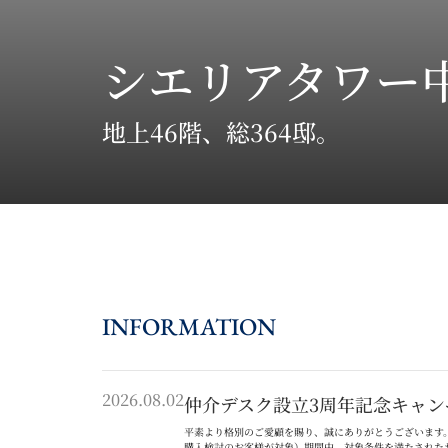
シエリアタワー
地上46階、総364邸。
INFORMATION
2026.08.02
仲介デスク設立3周年記念キャン
平素より格別のご愛顧を賜り、誠にありがとうございます
購入検討のお客様が対象）期間中、対象条件を満たされた