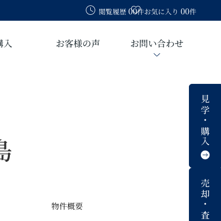
00
00
閲覧履歴
件
お気に入り
件
購入
お客様の声
お問い合わせ
見学・購入
島
売却・査定
物件概要