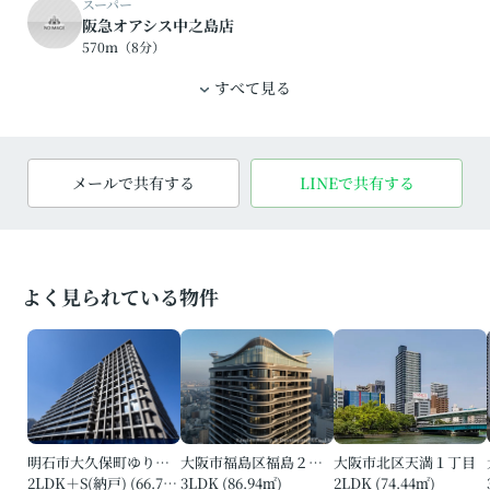
スーパー
阪急オアシス中之島店
570ｍ（8分）
すべて見る
メールで共有する
LINEで共有する
よく見られている物件
明石市大久保町ゆりのき通２丁目
大阪市福島区福島２丁目
大阪市北区天満１丁目
2LDK＋S(納戸) (66.70㎡)
3LDK (86.94㎡)
2LDK (74.44㎡)