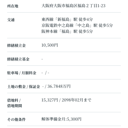
大阪府
大阪市福島区
福島
２丁目1-23
所在地
東西線
「
新福島
」駅 徒歩4分
交通
京阪電鉄中之島線
「
中之島
」駅 徒歩5分
阪神本線
「
福島
」駅 徒歩5分
10,500円
修繕積立金
-
修繕積立基金
- / -
駐車場 / 月額料金
- / 36.7848万円
土地の敷金 / 保証金
15,327円 / 2098年02月まで
借地料 /
借地期間
解体準備金月:5,300円
その他条件