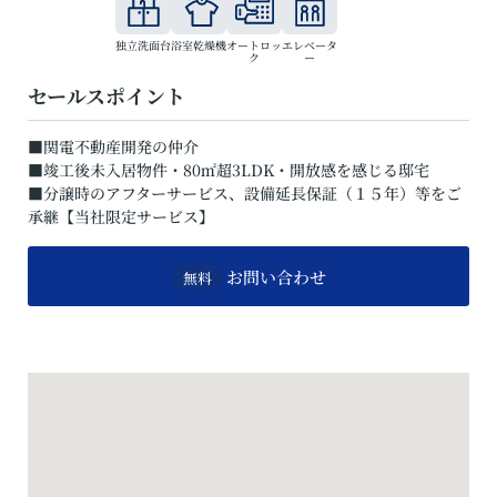
独立洗面台
浴室乾燥機
オートロッ
エレベータ
ク
ー
セールスポイント
■関電不動産開発の仲介
■竣工後未入居物件・80㎡超3LDK・開放感を感じる邸宅
■分譲時のアフターサービス、設備延長保証（１５年）等をご
承継【当社限定サービス】
お問い合わせ
無料