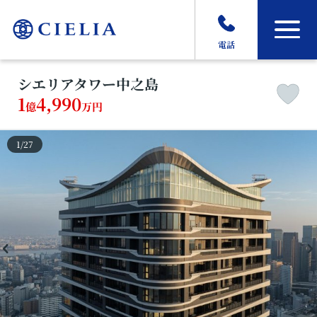
電話
シエリアタワー中之島
1
4,990
億
万円
1
/
27