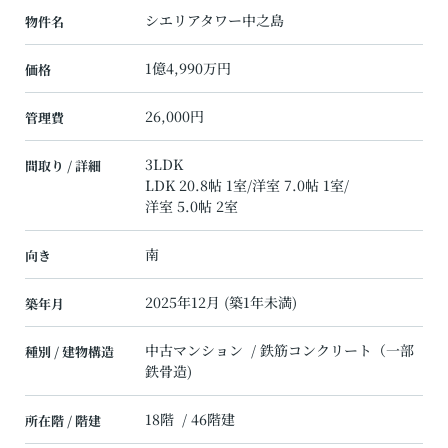
シエリアタワー中之島
物件名
1億4,990万円
価格
26,000円
管理費
3LDK
間取り / 詳細
LDK 20.8帖 1室
/
洋室 7.0帖 1室
/
洋室 5.0帖 2室
南
向き
2025年12月 (築1年未満)
築年月
中古マンション / 鉄筋コンクリート（一部
種別 / 建物構造
鉄骨造)
18階 / 46階建
所在階 / 階建