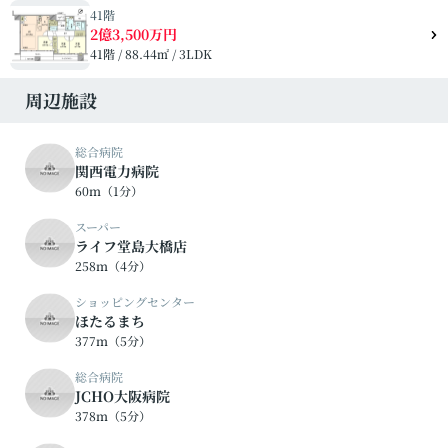
41階
2億3,500万円
41階 / 88.44㎡ / 3LDK
周辺施設
総合病院
関西電力病院
60ｍ（1分）
スーパー
ライフ堂島大橋店
258ｍ（4分）
ショッピングセンター
ほたるまち
377ｍ（5分）
総合病院
JCHO大阪病院
378ｍ（5分）