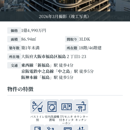
2026年3月撮影（竣工写真）
1億4,990万円
価格
86.94㎡
3LDK
面積
間取り
築1年未満
18階/46階建
築年数
所在階
大阪府
大阪市福島区
福島
２丁目1-23
所在地
東西線
「
新福島
」駅 徒歩4分
交通
京阪電鉄中之島線
「
中之島
」駅 徒歩5分
阪神本線
「
福島
」駅 徒歩5分
物件の特徴
バストイレ
室内洗濯機
TVモニタ
カウンター
別
置場
付きインタ
キッチン
ーホン