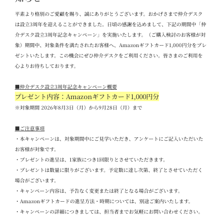
平素より格別のご愛顧を賜り、誠にありがとうございます。おかげさまで仲介デスク
は設立
3
周年を迎えることができました。日頃の感謝を込めまして、下記の期間中「仲
介デスク設立
3
周年記念キャンペーン」を実施いたします。（ご購入検討のお客様が対
象）期間中、対象条件を満たされたお客様へ、
Amazon
ギフトカード
1,000
円分をプレ
ゼントいたします。この機会にぜひ仲介デスクをご利用ください。
皆さまのご利用を
心よりお待ちしております。
■
仲介デスク設立
3
周年記念キャンペーン概要
プレゼント内容：Amazon
ギフトカード
1,000
円分
※対象期間 2026
年
8
月
3
日（月）から
9
月
28
日（月）まで
■
ご注意事項
・本キャンペーンは、対象期間中にご見学いただき、アンケートにご記入いただいた
お客様が対象です。
・プレゼントの進呈は、
1
家族につき
1
回限りとさせていただきます。
・プレゼントは数量に限りがございます。予定数に達し次第、終了とさせていただく
場合がございます。
・キャンペーン内容は、予告なく変更または終了となる場合がございます。
・
Amazon
ギフトカードの進呈方法・時期については、別途ご案内いたします。
・キャンペーンの詳細につきましては、担当者までお気軽にお問い合わせください。