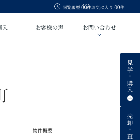
00
00
閲覧履歴
件
お気に入り
件
購入
お客様の声
お問い合わせ
見学・購入
町
売却・査定
物件概要