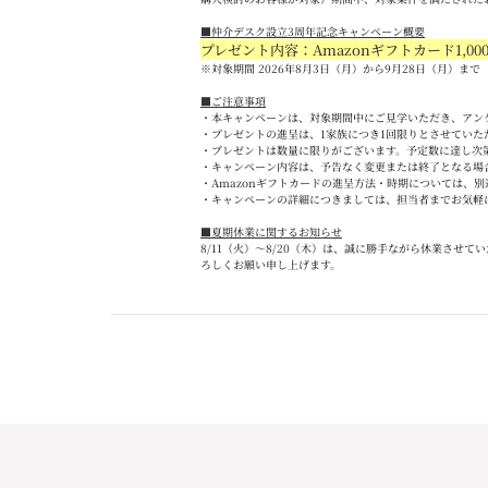
■
仲介デスク設立
3
周年記念キャンペーン概要
プレゼント内容：Amazon
ギフトカード
1,00
※対象期間 2026
年
8
月
3
日（月）から
9
月
28
日（月）まで
■
ご注意事項
・本キャンペーンは、対象期間中にご見学いただき、アン
・プレゼントの進呈は、
1
家族につき
1
回限りとさせていた
・プレゼントは数量に限りがございます。予定数に達し次
・キャンペーン内容は、予告なく変更または終了となる場
・
Amazon
ギフトカードの進呈方法・時期については、別
・キャンペーンの詳細につきましては、担当者までお気軽
■夏期休業に関するお知らせ
8/11
（火）～
8/20
（木）は、誠に勝手ながら休業させてい
ろしくお願い申し上げます。