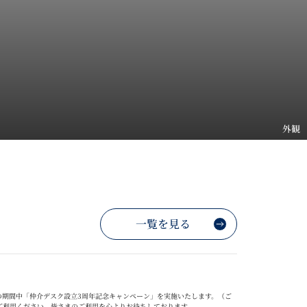
外観
一覧を見る
の期間中「仲介デスク設立
3
周年記念キャンペーン」を実施いたします。（ご
ご利用ください。
皆さまのご利用を心よりお待ちしております。