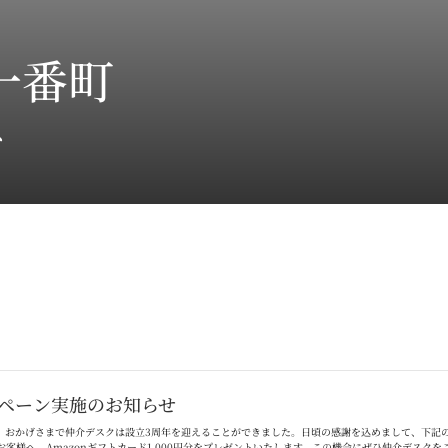
一番町
ス
ペーン実施のお知らせ
。おかげさまで仲介デスクは設立
3
周年を迎えることができました。日頃の感謝を込めまして、下記
お客様へ、
Amazon
ギフトカード
1,000
円分をプレゼントいたします。この機会にぜひ仲介デスクを