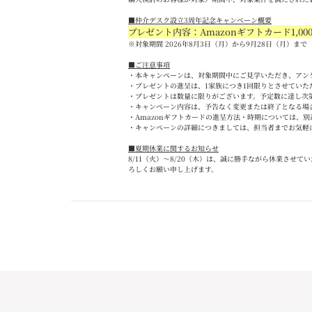
■
仲介デスク設立
3
周年記念キャンペーン概要
プレゼント内容：Amazon
ギフトカード
1,00
※対象期間 2026
年
8
月
3
日（月）から
9
月
28
日（月）まで
■
ご注意事項
・本キャンペーンは、対象期間中にご見学いただき、アン
・プレゼントの進呈は、
1
家族につき
1
回限りとさせていた
・プレゼントは数量に限りがございます。予定数に達し次
・キャンペーン内容は、予告なく変更または終了となる場
・
Amazon
ギフトカードの進呈方法・時期については、別
・キャンペーンの詳細につきましては、担当者までお気軽
■夏期休業に関するお知らせ
8/11
（火）～
8/20
（木）は、誠に勝手ながら休業させてい
ろしくお願い申し上げます。