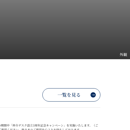
外観
一覧を見る
の期間中「仲介デスク設立
3
周年記念キャンペーン」を実施いたします。（ご
ご利用ください。
皆さまのご利用を心よりお待ちしております。