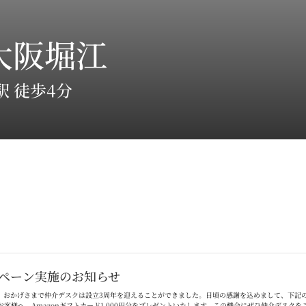
大阪堀江
 徒歩4分
ペーン実施のお知らせ
。おかげさまで仲介デスクは設立
3
周年を迎えることができました。日頃の感謝を込めまして、下記
お客様へ、
Amazon
ギフトカード
1,000
円分をプレゼントいたします。この機会にぜひ仲介デスクを