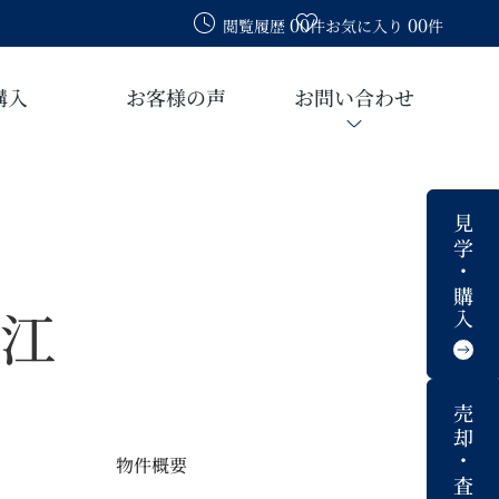
00
00
閲覧履歴
件
お気に入り
件
購入
お客様の声
お問い合わせ
見学・購入
江
売却・査定
物件概要