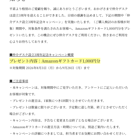
平素より格別のご愛顧を賜り、誠にありがとうございます。おかげさまで仲介デスク
は設立
3
周年を迎えることができました。日頃の感謝を込めまして、下記の期間中「仲
介デスク設立
3
周年記念キャンペーン」を実施いたします。（ご購入検討のお客様が対
象）期間中、対象条件を満たされたお客様へ、
Amazon
ギフトカード
1,000
円分をプレ
ゼントいたします。この機会にぜひ仲介デスクをご利用ください。
皆さまのご利用を
心よりお待ちしております。
■
仲介デスク設立
3
周年記念キャンペーン概要
プレゼント内容：Amazon
ギフトカード
1,000
円分
※対象期間 2026
年
8
月
3
日（月）から
9
月
28
日（月）まで
■
ご注意事項
・本キャンペーンは、対象期間中にご見学いただき、アンケートにご記入いただいた
お客様が対象です。
・プレゼントの進呈は、
1
家族につき
1
回限りとさせていただきます。
・プレゼントは数量に限りがございます。予定数に達し次第、終了とさせていただく
場合がございます。
・キャンペーン内容は、予告なく変更または終了となる場合がございます。
・
Amazon
ギフトカードの進呈方法・時期については、別途ご案内いたします。
・キャンペーンの詳細につきましては、担当者までお気軽にお問い合わせください。