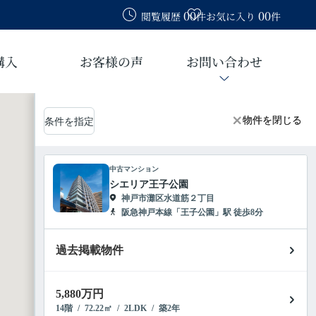
00
00
閲覧履歴
件
お気に入り
件
購入
お客様の声
お問い合わせ
物件を閉じる
物件を閉じる
条件を指定
中古マンション
シエリア王子公園
神戸市灘区水道筋２丁目
阪急神戸本線「王子公園」駅 徒歩8分
過去掲載物件
5,880
万円
14階
/
72.22㎡
/
2LDK
/
築2年