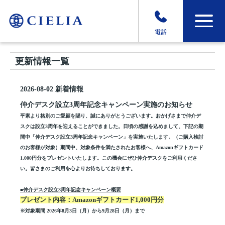
電話
更新情報一覧
2026-08-02
新着情報
仲介デスク設立3周年記念キャンペーン実施のお知らせ
平素より格別のご愛顧を賜り、誠にありがとうございます。おかげさまで仲介デ
スクは設立
3
周年を迎えることができました。日頃の感謝を込めまして、下記の期
間中「仲介デスク設立
3
周年記念キャンペーン」を実施いたします。（ご購入検討
のお客様が対象）期間中、対象条件を満たされたお客様へ、
Amazon
ギフトカード
1,000
円分をプレゼントいたします。この機会にぜひ仲介デスクをご利用くださ
い。
皆さまのご利用を心よりお待ちしております。
■
仲介デスク設立
3
周年記念キャンペーン概要
プレゼント内容：Amazon
ギフトカード
1,000
円分
※対象期間 2026
年
8
月
3
日（月）から
9
月
28
日（月）まで