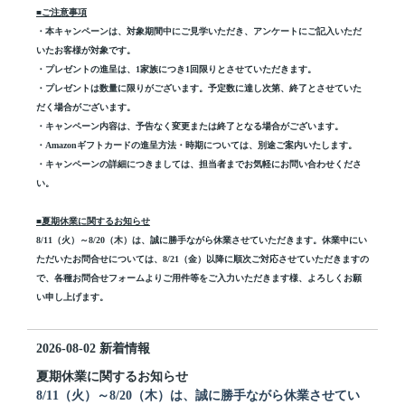
■
ご注意事項
・本キャンペーンは、対象期間中にご見学いただき、アンケートにご記入いただ
いたお客様が対象です。
・プレゼントの進呈は、
1
家族につき
1
回限りとさせていただきます。
・プレゼントは数量に限りがございます。予定数に達し次第、終了とさせていた
だく場合がございます。
・キャンペーン内容は、予告なく変更または終了となる場合がございます。
・
Amazon
ギフトカードの進呈方法・時期については、別途ご案内いたします。
・キャンペーンの詳細につきましては、担当者までお気軽にお問い合わせくださ
い。
■夏期休業に関するお知らせ
8/11
（火）～
8/20
（木）は、誠に勝手ながら休業させていただきます。休業中にい
ただいたお問合せについては、
8/21
（金）以降に順次ご対応させていただきますの
で、各種お問合せフォームよりご用件等をご入力いただきます様、よろしくお願
い申し上げます。
2026-08-02
新着情報
夏期休業に関するお知らせ
8/11（火）～8/20（木）は、誠に勝手ながら休業させてい