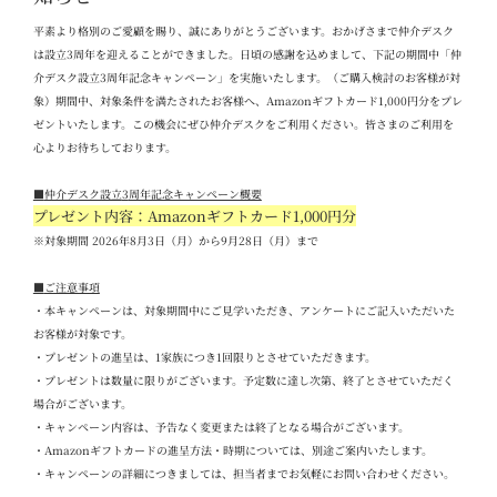
平素より格別のご愛顧を賜り、誠にありがとうございます。おかげさまで仲介デスク
は設立
3
周年を迎えることができました。日頃の感謝を込めまして、下記の期間中「仲
介デスク設立
3
周年記念キャンペーン」を実施いたします。（ご購入検討のお客様が対
象）期間中、対象条件を満たされたお客様へ、
Amazon
ギフトカード
1,000
円分をプレ
ゼントいたします。この機会にぜひ仲介デスクをご利用ください。
皆さまのご利用を
心よりお待ちしております。
■
仲介デスク設立
3
周年記念キャンペーン概要
プレゼント内容：Amazon
ギフトカード
1,000
円分
※対象期間 2026
年
8
月
3
日（月）から
9
月
28
日（月）まで
■
ご注意事項
・本キャンペーンは、対象期間中にご見学いただき、アンケートにご記入いただいた
お客様が対象です。
・プレゼントの進呈は、
1
家族につき
1
回限りとさせていただきます。
・プレゼントは数量に限りがございます。予定数に達し次第、終了とさせていただく
場合がございます。
・キャンペーン内容は、予告なく変更または終了となる場合がございます。
・
Amazon
ギフトカードの進呈方法・時期については、別途ご案内いたします。
・キャンペーンの詳細につきましては、担当者までお気軽にお問い合わせください。