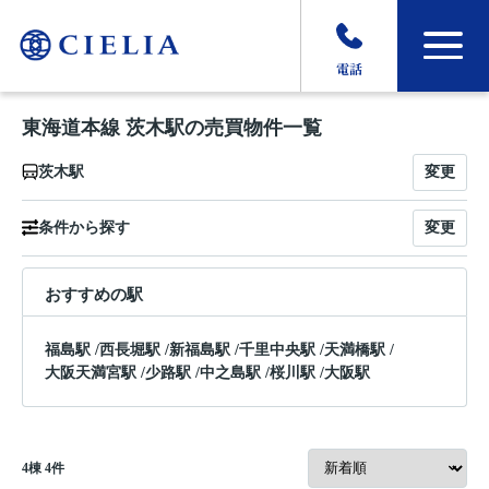
電話
東海道本線 茨木駅の売買物件一覧
変更
茨木駅
変更
条件から探す
おすすめの駅
福島駅
/
西長堀駅
/
新福島駅
/
千里中央駅
/
天満橋駅
/
大阪天満宮駅
/
少路駅
/
中之島駅
/
桜川駅
/
大阪駅
4
棟
4
件