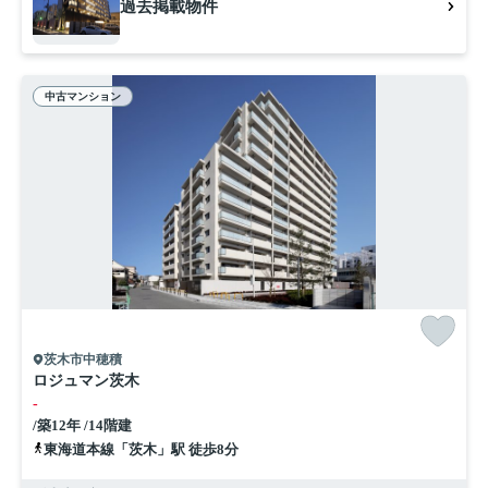
過去掲載物件
中古マンション
茨木市中穂積
ロジュマン茨木
-
/築12年 /14階建
東海道本線「茨木」駅 徒歩8分