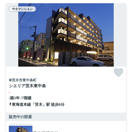
中古マンション
茨木市東中条町
シエリア茨木東中条
-
/築3年 /7階建
東海道本線「茨木」駅 徒歩8分
販売中の部屋