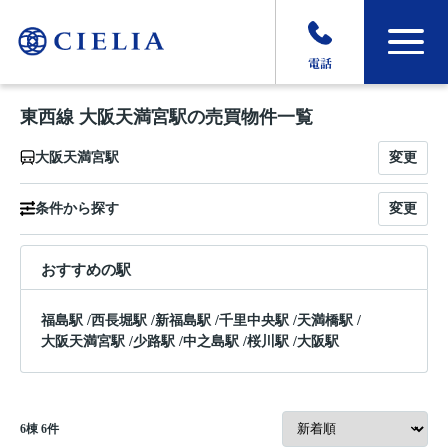
電話
東西線 大阪天満宮駅の売買物件一覧
変更
大阪天満宮駅
変更
条件から探す
おすすめの駅
福島駅
/
西長堀駅
/
新福島駅
/
千里中央駅
/
天満橋駅
/
大阪天満宮駅
/
少路駅
/
中之島駅
/
桜川駅
/
大阪駅
6
棟
6
件