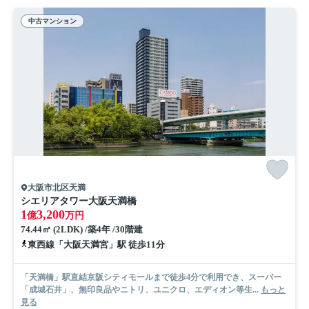
中古マンション
大阪市北区天満
シエリアタワー大阪天満橋
1
3,200
億
万円
74.44㎡ (2LDK) /築4年 /30階建
東西線「大阪天満宮」駅 徒歩11分
「天満橋」駅直結京阪シティモールまで徒歩4分で利用でき、スーパー
「成城石井」、無印良品やニトリ、ユニクロ、エディオン等生...
もっと
見る