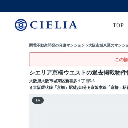
TOP
関電不動産開発の分譲マンション
大阪市城東区のマンショ
この物
シエリア京橋ウエストの過去掲載物件
大阪府
大阪市城東区
新喜多
１丁目5-6
大阪環状線「京橋」駅徒歩3分
京阪本線「京橋」駅
1
/
6