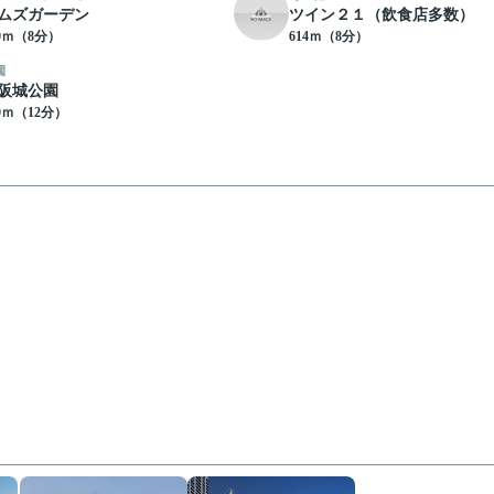
ムズガーデン
ツイン２１（飲食店多数）
90ｍ（8分）
614ｍ（8分）
園
阪城公園
30ｍ（12分）