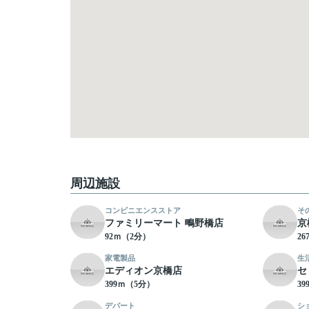
周辺施設
コンビニエンスストア
そ
ファミリーマート 鴫野橋店
京
92ｍ（2分）
2
家電製品
生
エディオン京橋店
セ
399ｍ（5分）
3
デパート
シ