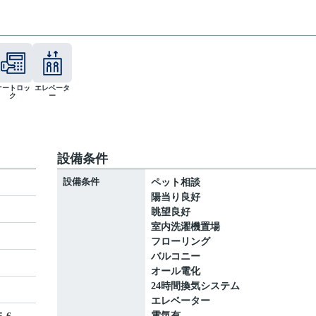
オートロッ
エレベータ
ク
ー
設備条件
設備条件
ペット相談
陽当り良好
眺望良好
室内洗濯機置場
ト
フローリング
バルコニー
オール電化
24時間換気システム
エレベーター
電気有