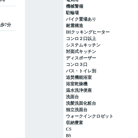
-6
機械警備
駐輪場
バイク置場あり
徒歩7分
耐震構造
IHクッキングヒーター
コンロ２口以上
システムキッチン
対面式キッチン
ディスポーザー
コンロ３口
バス・トイレ別
追焚機能浴室
浴室乾燥機
温水洗浄便座
洗面台
洗髪洗面化粧台
独立洗面台
ウォークインクロゼット
収納豊富
CS
BS