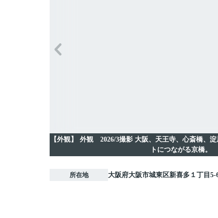
【外観】
外観 2026/3撮影 大阪、天王寺、心斎橋
トにつながる京橋。
所在地
大阪府
大阪市城東区
新喜多
１丁目5-