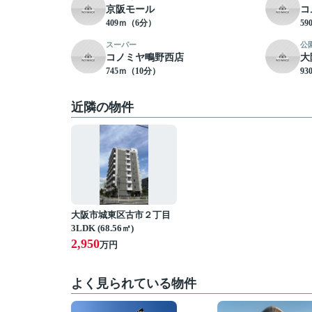
京阪モール
コ
409ｍ（6分）
5
スーパー
公
コノミヤ鴫野西店
大
745ｍ（10分）
9
近隣の物件
大阪市城東区古市２丁目
3LDK (68.56㎡)
2,950
万円
よく見られている物件