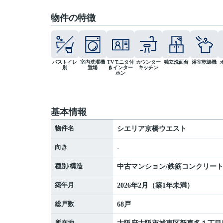
物件の特徴
バストイレ
室内洗濯機
TVモニタ付
カウンター
独立洗面台
浴室乾燥機
別
置場
きインター
キッチン
ホン
基本情報
物件名
シエリア京橋ウエスト
向き
-
種別/構造
中古マンション/鉄筋コンクリー
築年月
2026年2月（築1年未満）
総戸数
68戸
所在地