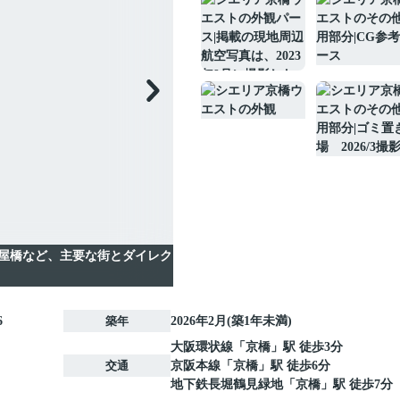
、淀屋橋など、主要な街とダイレク
6
築年
2026年2月(築1年未満)
大阪環状線
「
京橋
」駅 徒歩3分
交通
京阪本線
「
京橋
」駅 徒歩6分
地下鉄長堀鶴見緑地
「
京橋
」駅 徒歩7分