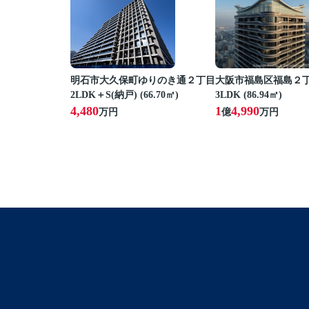
明石市大久保町ゆりのき通２丁目
大阪市福島区福島２
2LDK＋S(納戸) (66.70㎡)
3LDK (86.94㎡)
4,480
1
4,990
万円
億
万円