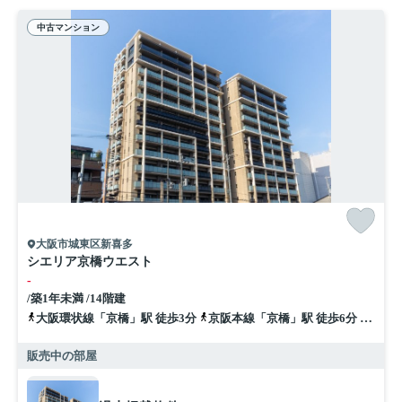
中古マンション
大阪市城東区新喜多
シエリア京橋ウエスト
-
/築1年未満 /14階建
大阪環状線「京橋」駅 徒歩3分
京阪本線「京橋」駅 徒歩6分
地下鉄
販売中の部屋