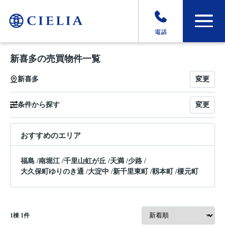
電話
新喜多の売買物件一覧
変更
新喜多
変更
条件から探す
おすすめのエリア
福島
/
南堀江
/
千里山虹が丘
/
天満
/
少路
/
大久保町ゆりのき通
/
大淀中
/
新千里東町
/
靱本町
/
榎元町
1
棟
1
件