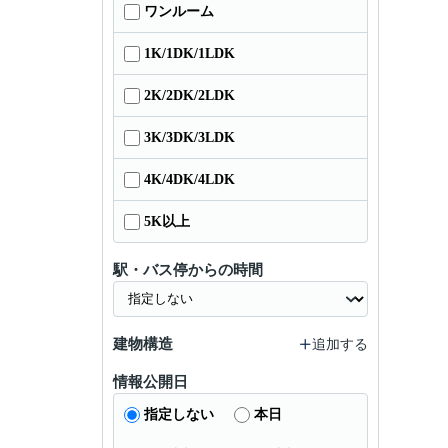
ワンルーム
1K/1DK/1LDK
2K/2DK/2LDK
3K/3DK/3LDK
4K/4DK/4LDK
5K以上
駅・バス停からの時間
建物構造
追加する
情報公開日
指定しない
本日