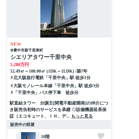
NEW
豊中市
新千里東町
シエリアタワー千里中央
5,280
万円
52.49㎡～100.00㎡ (1DK～1LDK) /築7年
北大阪急行電鉄
「
千里中央
」駅 徒歩1分
大阪モノレール本線
「
千里中央
」駅 徒歩3分
「千里中央」バス停下車 徒歩分
駅直結タワー 分譲主[関電不動産開発]の仲介につ
き販売当初時のサービスを承継 ◇設備機器延長保
証（エコキュート、ＩＨ、デ...
もっと見る
販売中の部屋
10階