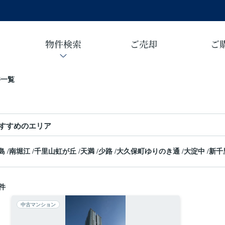
物件検索
ご売却
ご
件一覧
すすめのエリア
島
/
南堀江
/
千里山虹が丘
/
天満
/
少路
/
大久保町ゆりのき通
/
大淀中
/
新千
件
中古マンション