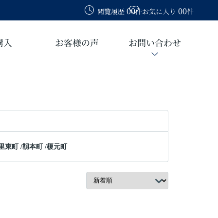
00
00
閲覧履歴
件
お気に入り
件
購入
お客様の声
お問い合わせ
里東町
/
靱本町
/
榎元町