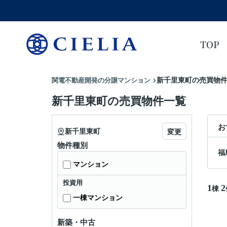
TOP
関電不動産開発の分譲マンション
新千里東町の売買物
新千里東町の売買物件一覧
お
新千里東町
変更
物件種別
福
マンション
投資用
1
2
棟
一棟マンション
新築・中古