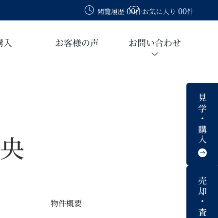
00
00
閲覧履歴
件
お気に入り
件
購入
お客様の声
お問い合わせ
見学・購入
央
売却・査定
物件概要