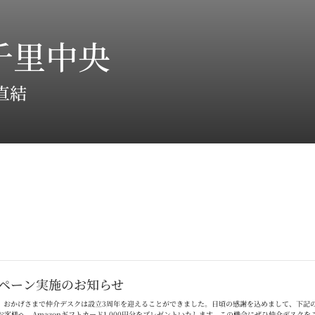
千里中央
直結
ペーン実施のお知らせ
。おかげさまで仲介デスクは設立
3
周年を迎えることができました。日頃の感謝を込めまして、下記
お客様へ、
Amazon
ギフトカード
1,000
円分をプレゼントいたします。この機会にぜひ仲介デスクを