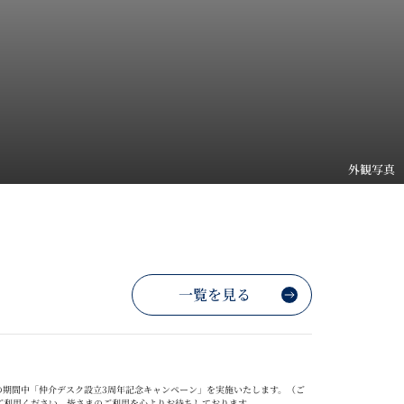
外観写真
一覧を見る
の期間中「仲介デスク設立
3
周年記念キャンペーン」を実施いたします。（ご
ご利用ください。
皆さまのご利用を心よりお待ちしております。