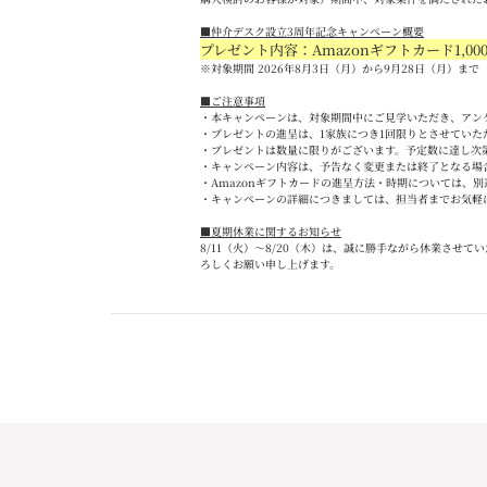
■
仲介デスク設立
3
周年記念キャンペーン概要
プレゼント内容：Amazon
ギフトカード
1,00
※対象期間 2026
年
8
月
3
日（月）から
9
月
28
日（月）まで
■
ご注意事項
・本キャンペーンは、対象期間中にご見学いただき、アン
・プレゼントの進呈は、
1
家族につき
1
回限りとさせていた
・プレゼントは数量に限りがございます。予定数に達し次
・キャンペーン内容は、予告なく変更または終了となる場
・
Amazon
ギフトカードの進呈方法・時期については、別
・キャンペーンの詳細につきましては、担当者までお気軽
■夏期休業に関するお知らせ
8/11
（火）～
8/20
（木）は、誠に勝手ながら休業させてい
ろしくお願い申し上げます。