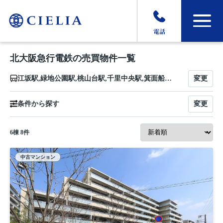
電話
北大阪急行電鉄の売買物件一覧
変更
江坂駅,緑地公園駅,桃山台駅,千里中央駅,箕面船場阪大前駅,箕面萱野駅
変更
条件から探す
6
棟
8
件
中古マンション