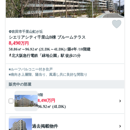
吹田市千里山虹が丘
シエリアシティ千里山B棟 ブルームテラス
8,490
万円
58.86㎡～96.92㎡ (2LDK～4LDK) /築4年 /10階建
北大阪急行電鉄「緑地公園」駅 徒歩25分
■ルーフバルコニー付き住戸
■南向き上層階、陽当り、風通し共に良好な間取り
販売中の部屋
9階
8,490万円
96.92㎡ (4LDK)
過去掲載物件