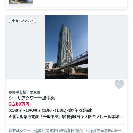
中古マンション
豊中市新千里東町
シエリアタワー千里中央
5,280
万円
52.49㎡～100.00㎡ (1DK～1LDK) /築7年 /52階建
北大阪急行電鉄「千里中央」駅 徒歩1分
大阪モノレール本線「千里中央」駅 徒歩3分
駅直結タワー 分譲主[関電不動産開発]の仲介につき販売当初時のサー