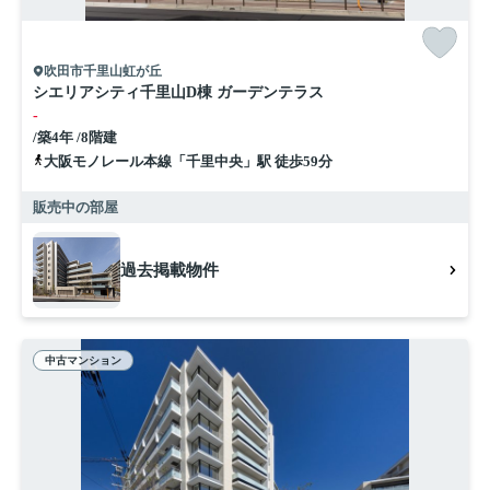
吹田市千里山虹が丘
シエリアシティ千里山D棟 ガーデンテラス
-
/築4年 /8階建
大阪モノレール本線「千里中央」駅 徒歩59分
販売中の部屋
過去掲載物件
中古マンション