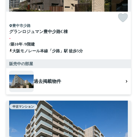
豊中市少路
グランロジュマン豊中少路C棟
-
/築10年 /9階建
大阪モノレール本線「少路」駅 徒歩5分
販売中の部屋
過去掲載物件
中古マンション