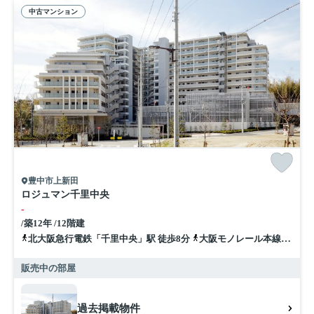
中古マンション
豊中市上新田
ロジュマン千里中央
-
/築12年 /12階建
北大阪急行電鉄「千里中央」駅 徒歩8分
大阪モノレール本線「千里中央」駅 徒歩6分
販売中の部屋
過去掲載物件