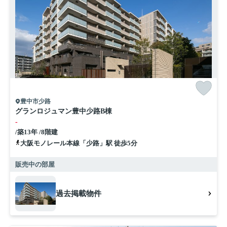
豊中市少路
グランロジュマン豊中少路B棟
-
/築13年 /8階建
大阪モノレール本線「少路」駅 徒歩5分
販売中の部屋
過去掲載物件