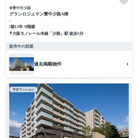
豊中市少路
グランロジュマン豊中少路A棟
-
/築13年 /9階建
大阪モノレール本線「少路」駅 徒歩5分
販売中の部屋
過去掲載物件
中古マンション