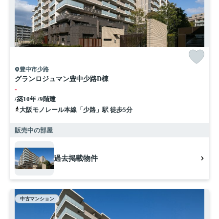
豊中市少路
グランロジュマン豊中少路D棟
-
/築10年 /9階建
大阪モノレール本線「少路」駅 徒歩5分
販売中の部屋
過去掲載物件
中古マンション