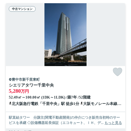
中古マンション
豊中市新千里東町
シエリアタワー千里中央
5,280
万円
52.49㎡～100.00㎡ (1DK～1LDK) /築7年 /52階建
北大阪急行電鉄「千里中央」駅 徒歩1分
大阪モノレール本線「千里中央」駅 徒歩3分
駅直結タワー 分譲主[関電不動産開発]の仲介につき販売当初時のサー
ビスを承継 ◇設備機器延長保証（エコキュート、ＩＨ、デ...
もっと見る