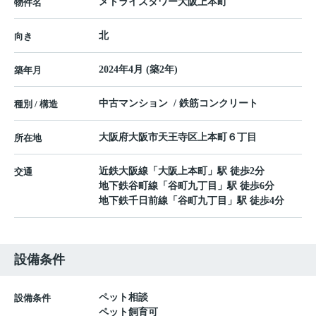
メトライズタワー大阪上本町
物件名
北
向き
2024年4月 (築2年)
築年月
中古マンション / 鉄筋コンクリート
種別 / 構造
大阪府
大阪市天王寺区
上本町
６丁目
所在地
近鉄大阪線
「
大阪上本町
」駅 徒歩2分
交通
地下鉄谷町線
「
谷町九丁目
」駅 徒歩6分
地下鉄千日前線
「
谷町九丁目
」駅 徒歩4分
設備条件
ペット相談
設備条件
ペット飼育可