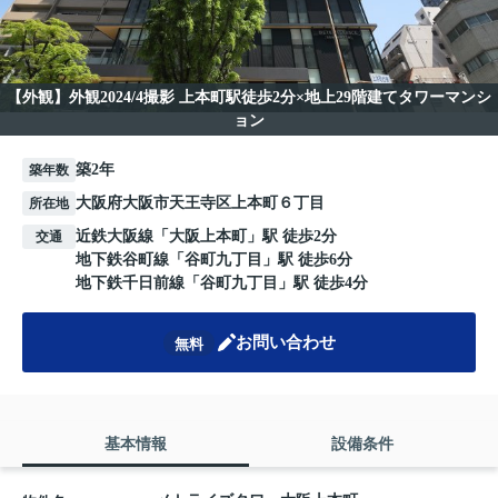
【外観】外観2024/4撮影 上本町駅徒歩2分×地上29階建てタワーマンシ
ョン
築2年
築年数
大阪府大阪市天王寺区上本町６丁目
所在地
近鉄大阪線
「
大阪上本町
」駅 徒歩2分
交通
地下鉄谷町線
「
谷町九丁目
」駅 徒歩6分
地下鉄千日前線
「
谷町九丁目
」駅 徒歩4分
お問い合わせ
無料
基本情報
設備条件