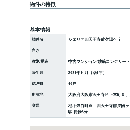
物件の特徴
基本情報
物件名
シエリア四天王寺前夕陽ケ丘
向き
-
種別/構造
中古マンション/鉄筋コンクリー
築年月
2024年10月（築1年）
総戸数
40戸
所在地
大阪府
大阪市天王寺区
上本町
９丁目
交通
地下鉄谷町線
「
四天王寺前夕陽ヶ
駅 徒歩6分