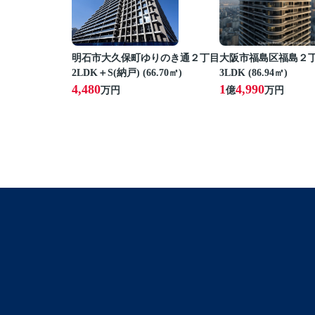
明石市大久保町ゆりのき通２丁目
大阪市福島区福島２
2LDK＋S(納戸) (66.70㎡)
3LDK (86.94㎡)
4,480
1
4,990
万円
億
万円