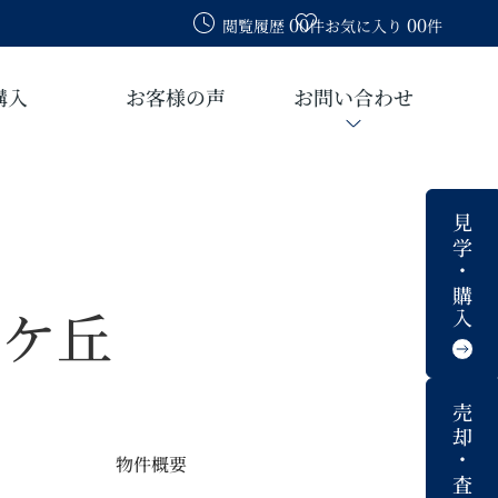
00
00
閲覧履歴
件
お気に入り
件
購入
お客様の声
お問い合わせ
見学・購入
陽ケ丘
売却・査定
物件概要