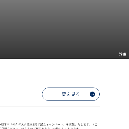
外観
一覧を見る
の期間中「仲介デスク設立
3
周年記念キャンペーン」を実施いたします。（ご
ご利用ください。
皆さまのご利用を心よりお待ちしております。