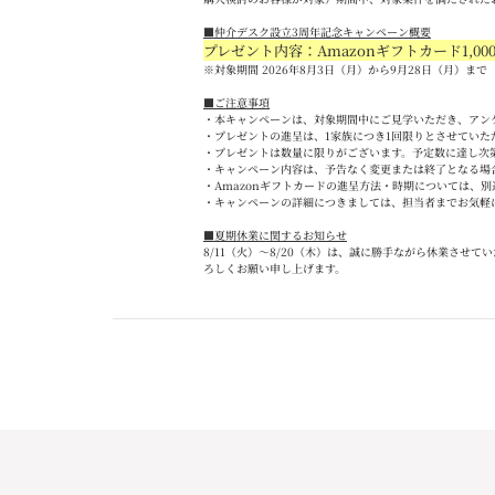
■
仲介デスク設立
3
周年記念キャンペーン概要
プレゼント内容：Amazon
ギフトカード
1,00
※対象期間 2026
年
8
月
3
日（月）から
9
月
28
日（月）まで
■
ご注意事項
・本キャンペーンは、対象期間中にご見学いただき、アン
・プレゼントの進呈は、
1
家族につき
1
回限りとさせていた
・プレゼントは数量に限りがございます。予定数に達し次
・キャンペーン内容は、予告なく変更または終了となる場
・
Amazon
ギフトカードの進呈方法・時期については、別
・キャンペーンの詳細につきましては、担当者までお気軽
■夏期休業に関するお知らせ
8/11
（火）～
8/20
（木）は、誠に勝手ながら休業させてい
ろしくお願い申し上げます。