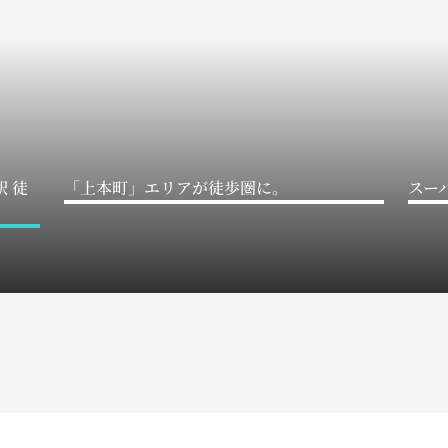
 徒
「上本町」エリアが徒歩圏に。
スー