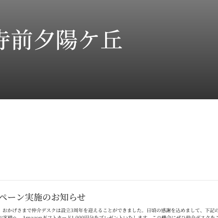
寺前夕陽ケ丘
ペーン実施のお知らせ
。おかげさまで仲介デスクは設立
3
周年を迎えることができました。日頃の感謝を込めまして、下記
お客様へ、
Amazon
ギフトカード
1,000
円分をプレゼントいたします。この機会にぜひ仲介デスクを