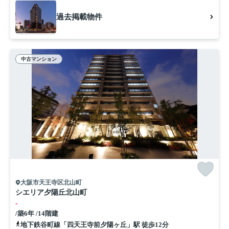
過去掲載物件
中古マンション
大阪市天王寺区北山町
シエリア夕陽丘北山町
-
/築6年 /14階建
地下鉄谷町線「四天王寺前夕陽ヶ丘」駅 徒歩12分