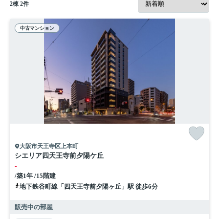
2
棟
2
件
中古マンション
大阪市天王寺区上本町
シエリア四天王寺前夕陽ケ丘
-
/築1年 /15階建
地下鉄谷町線「四天王寺前夕陽ヶ丘」駅 徒歩6分
販売中の部屋