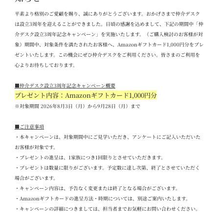
平素より格別のご愛顧を賜り、誠にありがとうございます。おかげさまで仲介デスク
は設立
3
周年を迎えることができました。日頃の感謝を込めまして、下記の期間中「仲
介デスク設立
3
周年記念キャンペーン」を実施いたします。（ご購入検討のお客様が対
象）期間中、対象条件を満たされたお客様へ、
Amazon
ギフトカード
1,000
円分をプレ
ゼントいたします。この機会にぜひ仲介デスクをご利用ください。
皆さまのご利用を
心よりお待ちしております。
■
仲介デスク設立
3
周年記念キャンペーン概要
プレゼント内容：Amazon
ギフトカード
1,000
円分
※対象期間 2026
年
8
月
3
日（月）から
9
月
28
日（月）まで
■
ご注意事項
・本キャンペーンは、対象期間中にご見学いただき、アンケートにご記入いただいた
お客様が対象です。
・プレゼントの進呈は、
1
家族につき
1
回限りとさせていただきます。
・プレゼントは数量に限りがございます。予定数に達し次第、終了とさせていただく
場合がございます。
・キャンペーン内容は、予告なく変更または終了となる場合がございます。
・
Amazon
ギフトカードの進呈方法・時期については、別途ご案内いたします。
・キャンペーンの詳細につきましては、担当者までお気軽にお問い合わせください。