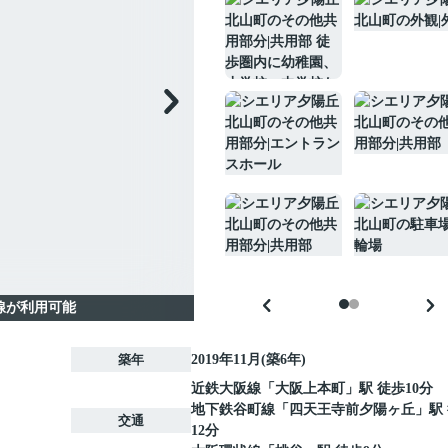
線が利用可能
築年
2019年11月(築6年)
近鉄大阪線
「
大阪上本町
」駅 徒歩10分
地下鉄谷町線
「
四天王寺前夕陽ヶ丘
」駅
交通
12分