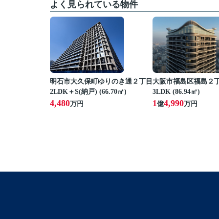
よく見られている物件
明石市大久保町ゆりのき通２丁目
大阪市福島区福島２
2LDK＋S(納戸) (66.70㎡)
3LDK (86.94㎡)
4,480
1
4,990
万円
億
万円