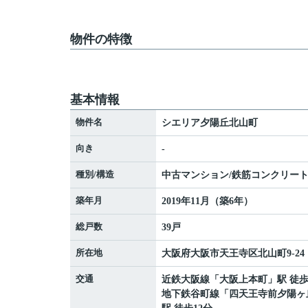
物件の特徴
基本情報
物件名
シエリア夕陽丘北山町
向き
-
種別/構造
中古マンション/鉄筋コンクリー
築年月
2019年11月（築6年）
総戸数
39戸
所在地
大阪府
大阪市天王寺区
北山町
9-24
交通
近鉄大阪線
「
大阪上本町
」駅 徒歩
地下鉄谷町線
「
四天王寺前夕陽ヶ