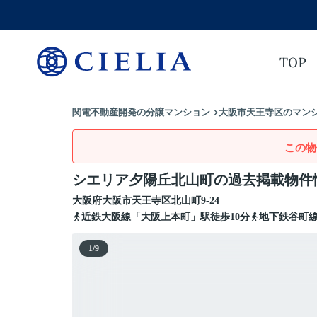
TOP
関電不動産開発の分譲マンション
大阪市天王寺区のマンシ
この物
シエリア夕陽丘北山町の過去掲載物件
大阪府
大阪市天王寺区
北山町
9-24
近鉄大阪線「大阪上本町」駅徒歩10分
地下鉄谷町線
1
/
9