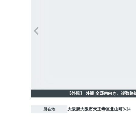
【外観】
外観 全邸南向き。複数路
所在地
大阪府
大阪市天王寺区
北山町
9-24