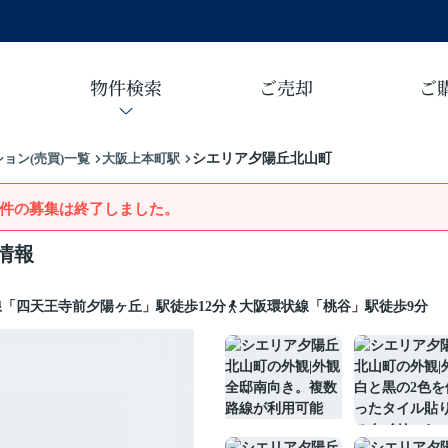
物件検索
ご売却
ご
ョン(売買)一覧
大阪上本町駅
シエリア夕陽丘北山町
件の募集は終了しました。
情報
「四天王寺前夕陽ヶ丘」駅徒歩12分
大阪環状線「桃谷」駅徒歩9分