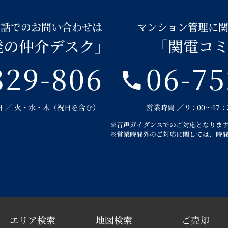
電話でのお問い合わせは
マンション管理に
発の仲介デスク」
「関電コ
829-806
06-75
定休日 ／ 火・水・木（祝日を含む）
営業時間 ／ 9：00～17
※音声ガイダンスでのご対応となりま
※営業時間外のご対応に関しては、時
エリア検索
地図検索
ご売却