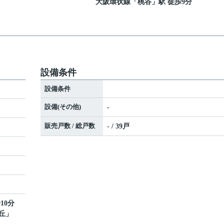
大阪環状線
「
桃谷
」駅 徒歩9分
設備条件
設備条件
設備(その他)
-
販売戸数 / 総戸数
- / 39戸
ト
10分
丘
」