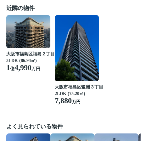
近隣の物件
大阪市福島区福島２丁目
3LDK (86.94㎡)
1
4,990
億
万円
大阪市福島区鷺洲３丁目
2LDK (75.20㎡)
7,880
万円
よく見られている物件