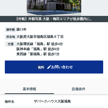
【外観】外観写真 大阪・梅田エリアが徒歩圏内に。
築13年
築年数
大阪府大阪市福島区福島６丁目
所在地
大阪環状線
「
福島
」駅 徒歩4分
交通
阪神本線
「
福島
」駅 徒歩6分
東西線
「
新福島
」駅 徒歩7分
お問い合わせ
無料
基本情報
設備条件
ザパークハウス大阪福島
物件名