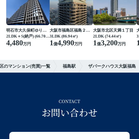
明石市大久保町ゆりのき通２丁目
大阪市福島区福島２丁目
大阪市北区天満１丁目
2LDK＋S(納戸) (66.70㎡)
3LDK (86.94㎡)
2LDK (74.44㎡)
3
4,480
1
4,990
1
3,200
万円
億
万円
億
万円
区のマンション(売買)一覧
福島駅
ザパークハウス大阪福島
CONTACT
お問い合わせ