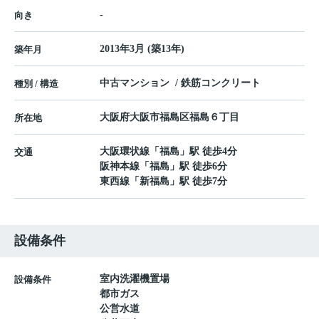
-
向き
2013年3月 (築13年)
築年月
中古マンション / 鉄筋コンクリート
種別 / 構造
大阪府
大阪市福島区
福島
６丁目
所在地
大阪環状線
「
福島
」駅 徒歩4分
交通
阪神本線
「
福島
」駅 徒歩6分
東西線
「
新福島
」駅 徒歩7分
設備条件
室内洗濯機置場
設備条件
都市ガス
公営水道