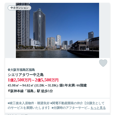
中古マンション
大阪市福島区福島
シエリアタワー中之島
1
2,500
2
5,500
億
万円～
億
万円
45.98㎡～94.02㎡ (1LDK～3LDK) /築1年未満 /46階建
阪神本線「福島」駅 徒歩5分
■竣工後未入居物件・眺望良好 ■関電不動産開発の仲介【分譲主として
のサービスを展開いたします】 ■分譲時のアフターサービ...
もっと見る