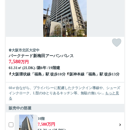
大阪市北区大淀中
パークナード新梅田アーバンパレス
7,580
万円
61.31㎡ (2LDK) /築6年 /19階建
大阪環状線「福島」駅 徒歩10分
阪神本線「福島」駅 徒歩13分
60㎡台ながら、プライバシーに配慮したクランクイン導線や、シューズ
インクローク、L型のゆとりあるキッチン等、無駄の無いレ...
もっと見
る
販売中の部屋
10階
7,580万円