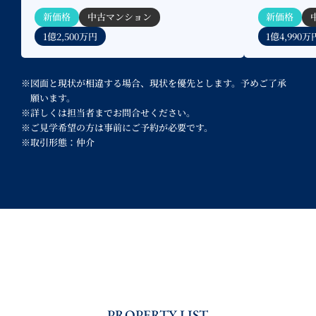
延長保証（１５年）等をご承継【当
延長保証
新価格
中古マンション
新価格
社限定サービス】
社限定サ
1億2,500万円
1億4,990万
※図面と現状が相違する場合、現状を優先とします。予めご了承
願います。
※詳しくは担当者までお問合せください。
※ご見学希望の方は事前にご予約が必要です。
※取引形態：仲介
PROPERTY LIST