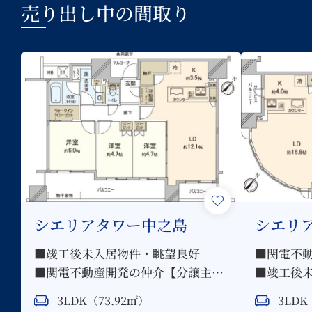
売り出し中の間取り
シエリアタワー中之島
シエリ
■竣工後未入居物件・眺望良好
■関電不
■関電不動産開発の仲介【分譲主と
■竣工後未
してのサービスを展開いたします】
3LDK・
3LDK（73.92㎡）
3LDK
■分譲時のアフターサービス、設備
■分譲時