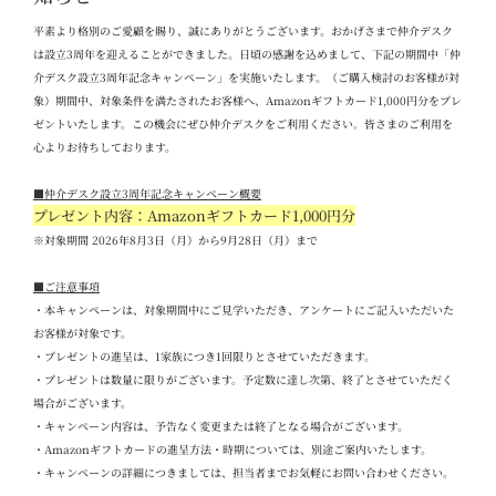
平素より格別のご愛顧を賜り、誠にありがとうございます。おかげさまで仲介デスク
は設立
3
周年を迎えることができました。日頃の感謝を込めまして、下記の期間中「仲
介デスク設立
3
周年記念キャンペーン」を実施いたします。（ご購入検討のお客様が対
象）期間中、対象条件を満たされたお客様へ、
Amazon
ギフトカード
1,000
円分をプレ
ゼントいたします。この機会にぜひ仲介デスクをご利用ください。
皆さまのご利用を
心よりお待ちしております。
■
仲介デスク設立
3
周年記念キャンペーン概要
プレゼント内容：Amazon
ギフトカード
1,000
円分
※対象期間 2026
年
8
月
3
日（月）から
9
月
28
日（月）まで
■
ご注意事項
・本キャンペーンは、対象期間中にご見学いただき、アンケートにご記入いただいた
お客様が対象です。
・プレゼントの進呈は、
1
家族につき
1
回限りとさせていただきます。
・プレゼントは数量に限りがございます。予定数に達し次第、終了とさせていただく
場合がございます。
・キャンペーン内容は、予告なく変更または終了となる場合がございます。
・
Amazon
ギフトカードの進呈方法・時期については、別途ご案内いたします。
・キャンペーンの詳細につきましては、担当者までお気軽にお問い合わせください。