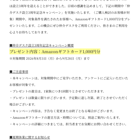
は設立
3
周年を迎えることができました。日頃の感謝を込めまして、下記の期間中「仲
介デスク設立
3
周年記念キャンペーン」を実施いたします。（ご購入検討のお客様が対
象）期間中、対象条件を満たされたお客様へ、
Amazon
ギフトカード
1,000
円分をプレ
ゼントいたします。この機会にぜひ仲介デスクをご利用ください。
皆さまのご利用を
心よりお待ちしております。
■
仲介デスク設立
3
周年記念キャンペーン概要
プレゼント内容：Amazon
ギフトカード
1,000
円分
※対象期間 2026
年
8
月
3
日（月）から
9
月
28
日（月）まで
■
ご注意事項
・本キャンペーンは、対象期間中にご見学いただき、アンケートにご記入いただいた
お客様が対象です。
・プレゼントの進呈は、
1
家族につき
1
回限りとさせていただきます。
・プレゼントは数量に限りがございます。予定数に達し次第、終了とさせていただく
場合がございます。
・キャンペーン内容は、予告なく変更または終了となる場合がございます。
・
Amazon
ギフトカードの進呈方法・時期については、別途ご案内いたします。
・キャンペーンの詳細につきましては、担当者までお気軽にお問い合わせください。
■夏期休業に関するお知らせ