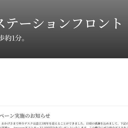
ステーションフロント
歩約1分。
ペーン実施のお知らせ
。おかげさまで仲介デスクは設立
3
周年を迎えることができました。日頃の感謝を込めまして、下記
お客様へ、
Amazon
ギフトカード
1,000
円分をプレゼントいたします。この機会にぜひ仲介デスクを