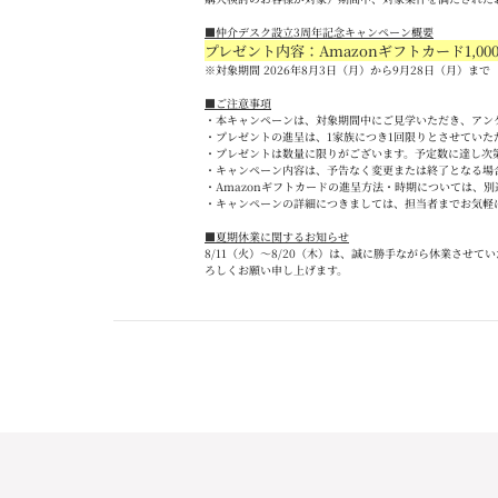
■
仲介デスク設立
3
周年記念キャンペーン概要
プレゼント内容：Amazon
ギフトカード
1,00
※対象期間 2026
年
8
月
3
日（月）から
9
月
28
日（月）まで
■
ご注意事項
・本キャンペーンは、対象期間中にご見学いただき、アン
・プレゼントの進呈は、
1
家族につき
1
回限りとさせていた
・プレゼントは数量に限りがございます。予定数に達し次
・キャンペーン内容は、予告なく変更または終了となる場
・
Amazon
ギフトカードの進呈方法・時期については、別
・キャンペーンの詳細につきましては、担当者までお気軽
■夏期休業に関するお知らせ
8/11
（火）～
8/20
（木）は、誠に勝手ながら休業させてい
ろしくお願い申し上げます。