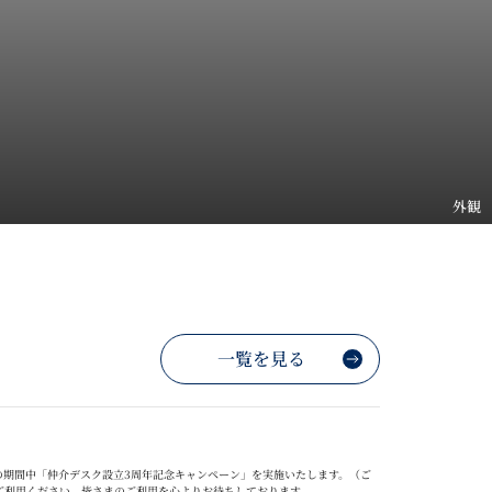
外観
一覧を見る
の期間中「仲介デスク設立
3
周年記念キャンペーン」を実施いたします。（ご
ご利用ください。
皆さまのご利用を心よりお待ちしております。