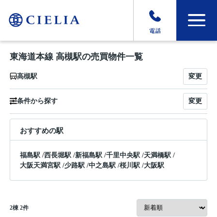
電話
東海道本線 高槻駅の売買物件一覧
変更
高槻駅
変更
条件から探す
おすすめの駅
福島駅
/
西長堀駅
/
新福島駅
/
千里中央駅
/
天満橋駅
/
大阪天満宮駅
/
少路駅
/
中之島駅
/
桜川駅
/
大阪駅
2
棟
2
件