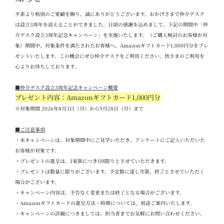
平素より格別のご愛顧を賜り、誠にありがとうございます。おかげさまで仲介デスク
は設立
3
周年を迎えることができました。日頃の感謝を込めまして、下記の期間中「仲
介デスク設立
3
周年記念キャンペーン」を実施いたします。（ご購入検討のお客様が対
象）期間中、対象条件を満たされたお客様へ、
Amazon
ギフトカード
1,000
円分をプレ
ゼントいたします。この機会にぜひ仲介デスクをご利用ください。
皆さまのご利用を
心よりお待ちしております。
■
仲介デスク設立
3
周年記念キャンペーン概要
プレゼント内容：Amazon
ギフトカード
1,000
円分
※対象期間 2026
年
8
月
3
日（月）から
9
月
28
日（月）まで
■
ご注意事項
・本キャンペーンは、対象期間中にご見学いただき、アンケートにご記入いただいた
お客様が対象です。
・プレゼントの進呈は、
1
家族につき
1
回限りとさせていただきます。
・プレゼントは数量に限りがございます。予定数に達し次第、終了とさせていただく
場合がございます。
・キャンペーン内容は、予告なく変更または終了となる場合がございます。
・
Amazon
ギフトカードの進呈方法・時期については、別途ご案内いたします。
・キャンペーンの詳細につきましては、担当者までお気軽にお問い合わせください。