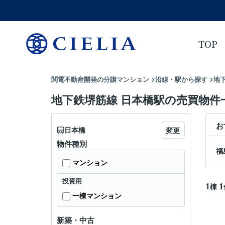
TOP
関電不動産開発の分譲マンション
沿線・駅から探す
地
地下鉄堺筋線 日本橋駅の売買物件
お
日本橋
変更
物件種別
福
マンション
投資用
1
1
棟
一棟マンション
新築・中古