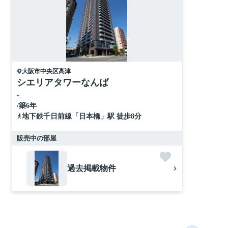
大阪市中央区
高津
シエリアタワーなんば
-
/築6年
地下鉄千日前線
「
日本橋
」駅 徒歩8分
販売中の部屋
過去掲載物件