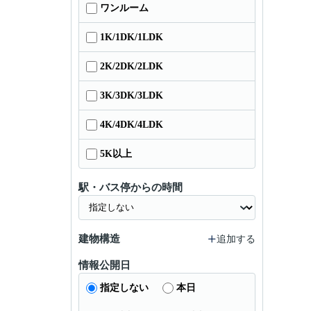
ワンルーム
1K/1DK/1LDK
2K/2DK/2LDK
3K/3DK/3LDK
4K/4DK/4LDK
5K以上
駅・バス停からの時間
建物構造
追加する
情報公開日
指定しない
本日