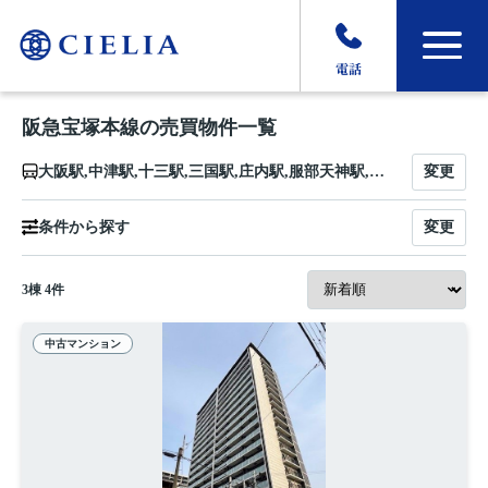
電話
阪急宝塚本線の売買物件一覧
変更
大阪駅,中津駅,十三駅,三国駅,庄内駅,服部天神駅,曽根駅,岡町駅,豊中駅,蛍池駅,石橋阪大前駅,池田駅,川西能勢口駅,雲雀丘花屋敷駅,山本駅,中山観音駅,売布神社駅,清荒神駅,宝塚駅
変更
条件から探す
3
棟
4
件
中古マンション