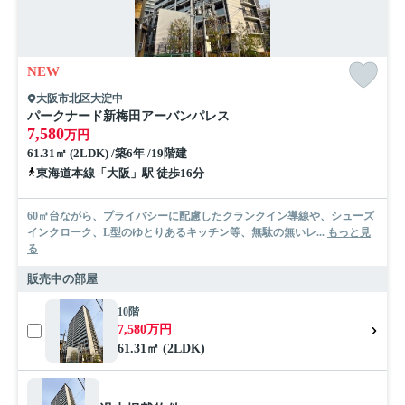
NEW
大阪市北区大淀中
パークナード新梅田アーバンパレス
7,580
万円
61.31㎡ (2LDK) /築6年 /19階建
東海道本線「大阪」駅 徒歩16分
60㎡台ながら、プライバシーに配慮したクランクイン導線や、シューズ
インクローク、L型のゆとりあるキッチン等、無駄の無いレ...
もっと見
る
販売中の部屋
10階
7,580万円
61.31㎡ (2LDK)