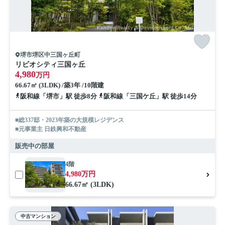
堺市堺区中三国ヶ丘町
リビオシティ三国ヶ丘
4,980
万円
66.67㎡ (3LDK) /築3年 /10階建
阪和線「堺市」駅 徒歩8分
阪和線「三国ケ丘」駅 徒歩14分
■総337邸・2023年築の大規模レジデンス
■元事業主 日鉄興和不動産
販売中の部屋
4階
4,980万円
66.67㎡ (3LDK)
中古マンション