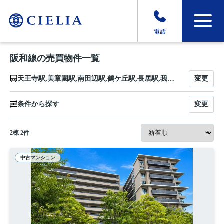
電話
阪和線の売買物件一覧
変更
天王寺駅,美章園駅,南田辺駅,鶴ケ丘駅,長居駅,我孫子町駅,杉本町駅,浅香駅,堺市駅,三国ケ丘駅,百舌鳥駅,上野芝駅,津久野駅,鳳駅,東羽衣駅,富木駅,北信太駅,信太山駅,和泉府中駅,久米田駅,下松駅,東岸和田駅,東貝塚駅,和泉橋本駅,東佐野駅,熊取駅,日根野駅,長滝駅,新家駅,和泉砂川駅,和泉鳥取駅,山中渓駅,紀伊駅,六十谷駅,紀伊中ノ島駅,和歌山駅
変更
条件から探す
2
棟
2
件
中古マンション