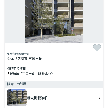
堺市堺区榎元町
シエリア堺東 三国ヶ丘
-
/築7年 /5階建
阪和線「三国ケ丘」駅 徒歩9分
販売中の部屋
過去掲載物件