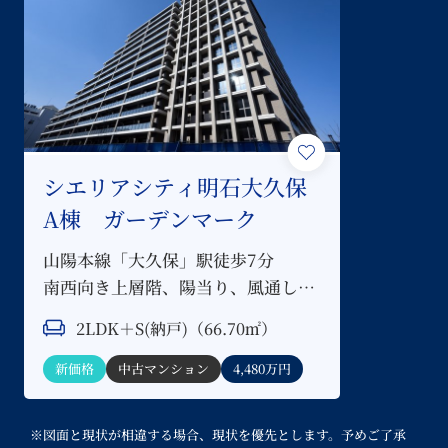
シエリアシティ明石大久保
A棟 ガーデンマーク
山陽本線「大久保」駅徒歩7分
南西向き上層階、陽当り、風通し共
に良好な間取
2LDK＋S(納戸)（66.70㎡）
新価格
中古マンション
4,480万円
※図面と現状が相違する場合、現状を優先とします。予めご了承