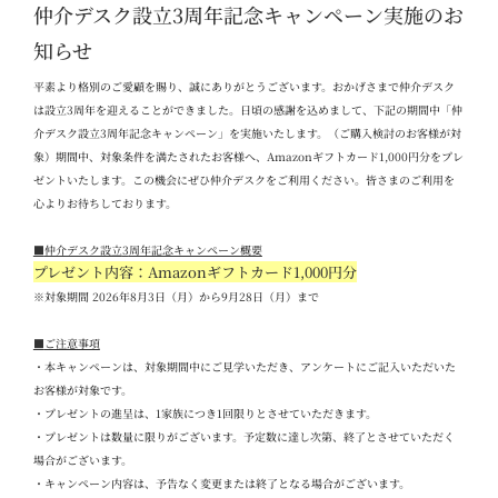
仲介デスク設立3周年記念キャンペーン実施のお
知らせ
平素より格別のご愛顧を賜り、誠にありがとうございます。おかげさまで仲介デスク
は設立
3
周年を迎えることができました。日頃の感謝を込めまして、下記の期間中「仲
介デスク設立
3
周年記念キャンペーン」を実施いたします。（ご購入検討のお客様が対
象）期間中、対象条件を満たされたお客様へ、
Amazon
ギフトカード
1,000
円分をプレ
ゼントいたします。この機会にぜひ仲介デスクをご利用ください。
皆さまのご利用を
心よりお待ちしております。
■
仲介デスク設立
3
周年記念キャンペーン概要
プレゼント内容：Amazon
ギフトカード
1,000
円分
※対象期間 2026
年
8
月
3
日（月）から
9
月
28
日（月）まで
■
ご注意事項
・本キャンペーンは、対象期間中にご見学いただき、アンケートにご記入いただいた
お客様が対象です。
・プレゼントの進呈は、
1
家族につき
1
回限りとさせていただきます。
・プレゼントは数量に限りがございます。予定数に達し次第、終了とさせていただく
場合がございます。
・キャンペーン内容は、予告なく変更または終了となる場合がございます。