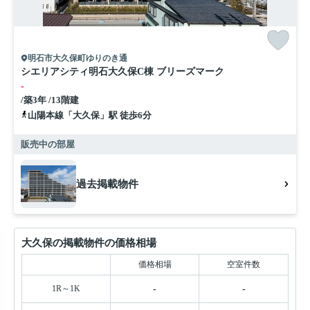
明石市大久保町ゆりのき通
シエリアシティ明石大久保C棟 ブリーズマーク
-
/築3年 /13階建
山陽本線「大久保」駅 徒歩6分
販売中の部屋
過去掲載物件
大久保の掲載物件の価格相場
価格相場
空室件数
1R～1K
-
-