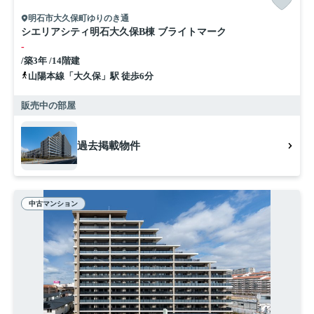
明石市大久保町ゆりのき通
シエリアシティ明石大久保B棟 ブライトマーク
-
/築3年 /14階建
山陽本線「大久保」駅 徒歩6分
販売中の部屋
過去掲載物件
中古マンション