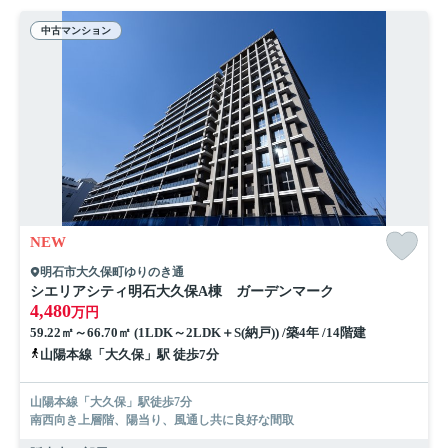
中古マンション
NEW
明石市大久保町ゆりのき通
シエリアシティ明石大久保A棟 ガーデンマーク
4,480
万円
59.22㎡～66.70㎡ (1LDK～2LDK＋S(納戸)) /築4年 /14階建
山陽本線「大久保」駅 徒歩7分
山陽本線「大久保」駅徒歩7分
南西向き上層階、陽当り、風通し共に良好な間取