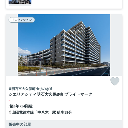
中古マンション
明石市大久保町ゆりのき通
シエリアシティ明石大久保B棟 ブライトマーク
-
/築3年 /14階建
山陽電鉄本線「中八木」駅 徒歩18分
販売中の部屋