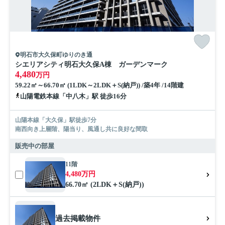
明石市大久保町ゆりのき通
シエリアシティ明石大久保A棟 ガーデンマーク
4,480
万円
59.22㎡～66.70㎡ (1LDK～2LDK＋S(納戸)) /築4年 /14階建
山陽電鉄本線「中八木」駅 徒歩16分
山陽本線「大久保」駅徒歩7分
南西向き上層階、陽当り、風通し共に良好な間取
販売中の部屋
11階
4,480万円
66.70㎡ (2LDK＋S(納戸))
過去掲載物件