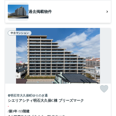
過去掲載物件
中古マンション
明石市大久保町ゆりのき通
シエリアシティ明石大久保C棟 ブリーズマーク
-
/築3年 /13階建