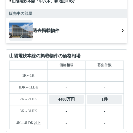
山陽電鉄本線「中八木」駅 徒歩18分
販売中の部屋
過去掲載物件
山陽電鉄本線の掲載物件の価格相場
価格相場
募集件数
1R～1K
-
-
1DK～1LDK
-
-
2K～2LDK
4480万円
1件
3K～3LDK
-
-
4K～4LDK以上
-
-