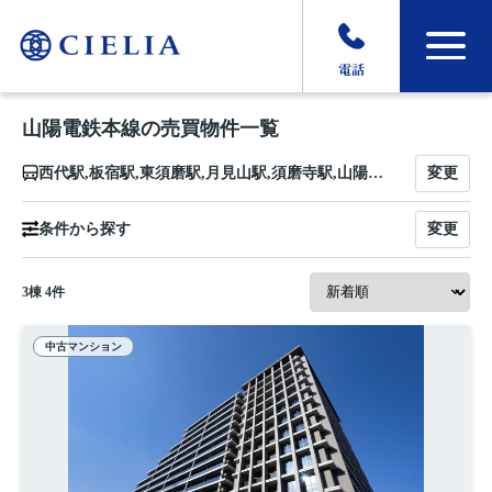
電話
山陽電鉄本線の売買物件一覧
変更
西代駅,板宿駅,東須磨駅,月見山駅,須磨寺駅,山陽須磨駅,須磨浦公園駅,山陽塩屋駅,滝の茶屋駅,東垂水駅,山陽垂水駅,霞ヶ丘駅,舞子公園駅,西舞子駅,大蔵谷駅,人丸前駅,明石駅,西新町駅,林崎松江海岸駅,藤江駅,中八木駅,江井ヶ島駅,西江井ヶ島駅,山陽魚住駅,東二見駅,西二見駅,播磨町駅,別府駅,浜の宮駅,尾上の松駅,高砂駅,荒井駅,伊保駅,山陽曽根駅,大塩駅,的形駅,八家駅,白浜の宮駅,妻鹿駅,飾磨駅,亀山駅,手柄駅,姫路駅
変更
条件から探す
3
棟
4
件
中古マンション