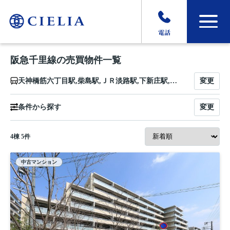
電話
阪急千里線の売買物件一覧
変更
天神橋筋六丁目駅,柴島駅,ＪＲ淡路駅,下新庄駅,吹田駅,豊津駅,関大前駅,千里山駅,南千里駅,山田駅,北千里駅
変更
条件から探す
4
棟
5
件
中古マンション