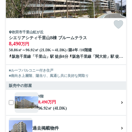
吹田市千里山虹が丘
シエリアシティ千里山B棟 ブルームテラス
8,490
万円
58.86㎡～96.92㎡ (2LDK～4LDK) /築4年 /10階建
阪急千里線「千里山」駅 徒歩8分
阪急千里線「関大前」駅 徒歩18分
■ルーフバルコニー付き住戸
■南向き上層階、陽当り、風通し共に良好な間取り
販売中の部屋
9階
8,490万円
96.92㎡ (4LDK)
過去掲載物件