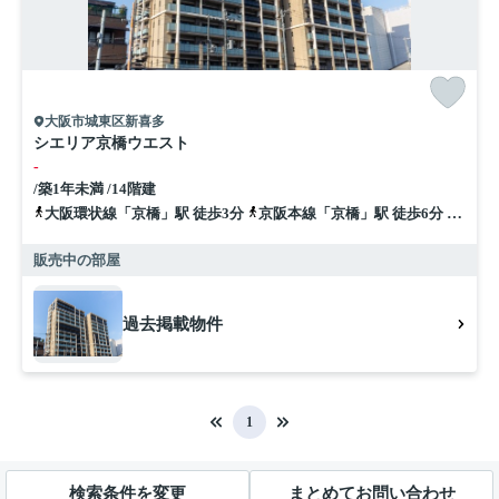
大阪市城東区新喜多
シエリア京橋ウエスト
-
/築1年未満 /14階建
大阪環状線「京橋」駅 徒歩3分
京阪本線「京橋」駅 徒歩6分
地下鉄
販売中の部屋
過去掲載物件
1
検索条件を変更
まとめてお問い合わせ