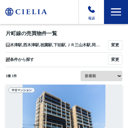
電話
片町線の売買物件一覧
変更
木津駅,西木津駅,祝園駅,下狛駅,ＪＲ三山木駅,同志社前駅,京田辺駅,大住駅,松井山手駅,長尾駅,藤阪駅,津田駅,河内磐船駅,星田駅,寝屋川公園駅,忍ケ丘駅,四条畷駅,野崎駅,住道駅,鴻池新田駅,徳庵駅,放出駅,鴫野駅,京橋駅
変更
条件から探す
1
棟
1
件
中古マンション